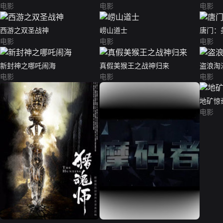
电影
电影
电影
西游之双圣战神
崂山道士
唐门：
电影
电影
电影
新封神之哪吒闹海
真假美猴王之战神归来
盗浪淘
电影
电影
电影
地矿惊
电影