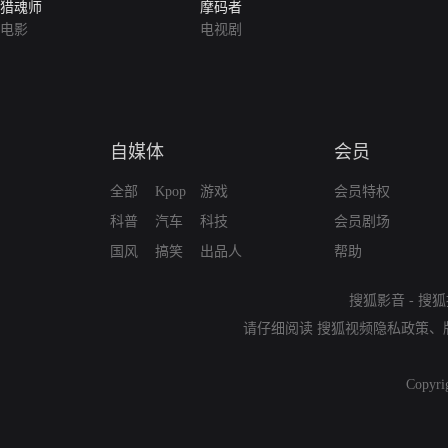
猎魂师
摩码者
电影
电视剧
自媒体
会员
全部
Kpop
游戏
会员特权
科普
汽车
科技
会员剧场
国风
搞笑
出品人
帮助
搜狐影音
-
搜狐
请仔细阅读
搜狐视频隐私政策
、
Copyri