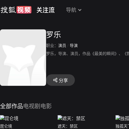
导航
罗乐
职业：
演员
/
导演
罗乐，导演、演员，作品《最美的瞬间》、《
分享
全部作品
电视剧
电影
昆仑境
遮天：禁区
独孤天