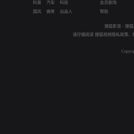
科普
汽车
科技
会员剧场
国风
搞笑
出品人
帮助
搜狐影音
-
搜狐
请仔细阅读
搜狐视频隐私政策
、
Copyri