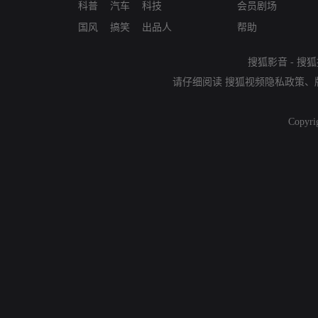
科普
汽车
科技
会员剧场
国风
搞笑
出品人
帮助
搜狐影音
-
搜狐
请仔细阅读
搜狐视频隐私政策
、
Copyri