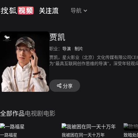
导航
贾凯
职业：
导演
/
制片
贾凯，星火影业（北京）文化传媒有限公司CE
为“最具互联网创作思维的导演”，深受年轻观
分享
全部作品
电视剧
电影
一路福星
我被困在同一天十万年
致暗处