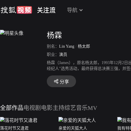
导航
杨霖
别名：
Lin Yang
/
杨太郎
职业：
演员
杨霖（James），原名杨太郎，1993年12
经纪人”选秀活动，最终获得总决赛三强，并签
艺圈；同年，主演都市校园网络剧《我的老师是传
年，与朱元冰、邢菲、商侃、杜子名等演员联
分享
晗、李艺彤、杨韫玉等人主演玄幻校园网络剧《
曹天。同年，与张语格、乔楚航，王润泽等联袂
商侃等联袂出演的民国玄幻青春偶像电视剧《超
饰演徐星辰。11月18日，出演的现实主义公
全部作品
电视剧
电影
主持综艺
音乐MV
TV助推乡村振兴战略发展纪录片《果味香村》
落花时节又逢君
亲爱的天狐大人
我有特