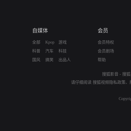
自媒体
会员
全部
Kpop
游戏
会员特权
科普
汽车
科技
会员剧场
国风
搞笑
出品人
帮助
搜狐影音
-
搜狐
请仔细阅读
搜狐视频隐私政策
、
Copyri