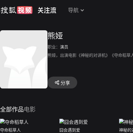
导航
熊娅
职业：
演员
熊娅，出演电影《神秘的对讲机》《夺命稻草
分享
全部作品
电影
夺命稻草人
囧会遇到爱
神秘的