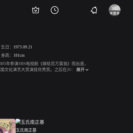
生日：
1973.09.21
身高：
181cm
005年参演SBS电视剧《嫁给百万富翁》而出道，
展开
文化演艺大赏演技优秀赏。之后在2011和2013
，尹相铉在tvN金土剧《岬童夷》中饰演热血刑警
与C-jes娱乐正式签订专属合约。
玉氏南正基