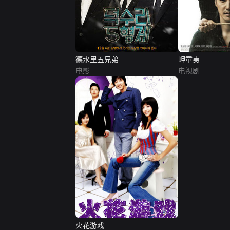
德水里五兄弟
岬童夷
电影
电视剧
火花游戏