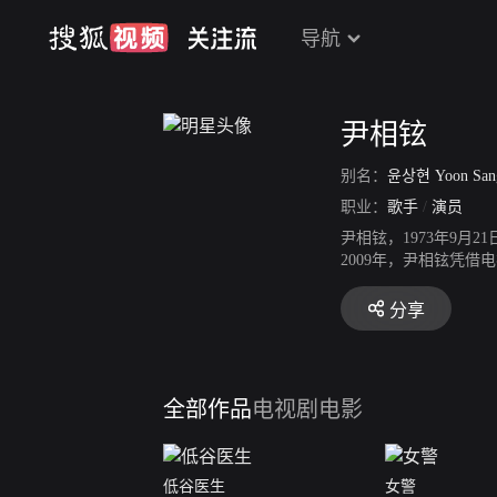
导航
尹相铉
别名：
윤상현 Yoon San
职业：
歌手
/
演员
尹相铉，1973年9月
2009年，尹相铉凭借
年分别出演了SBS的
河武念。2016年，主
分享
全部作品
电视剧
电影
低谷医生
女警