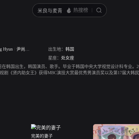
g Hyun
/
尹尚贤
/
尹尚炫
/
出生地：
伊相炫
韩国
星座：
处女座
21日在韩国出生，韩国演员、歌手。毕业于韩国中央大学视觉设计科专业。2
电视剧《贤内助女王》获得MBC演技大赏最优秀男演员奖以及第17届大韩民国
经典电视剧《秘密花园》同《听见你的声音》，取得了不错的成绩。2014年
演JTBC电视剧《玉氏南正基》和MBC电视台新剧《购物王路易》。2017年，
完美的妻子