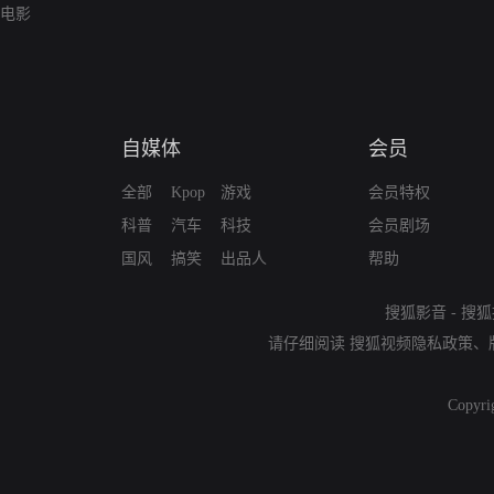
电影
自媒体
会员
全部
Kpop
游戏
会员特权
科普
汽车
科技
会员剧场
国风
搞笑
出品人
帮助
搜狐影音
-
搜狐
请仔细阅读
搜狐视频隐私政策
、
Copyri