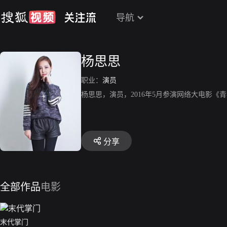
导航
杨思思
职业：
演员
杨思思，演员，2016年5月参演网络大电影《
分享
全部作品
电影
末代掌门