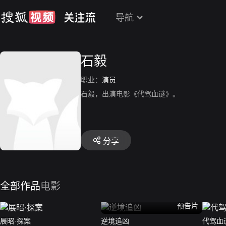
导航
石毅
职业：
演员
石毅，出演电影《代驾血谜》。
分享
全部作品
电影
预告片
展昭·探案
逆境追凶
代驾血