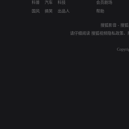
科普
汽车
科技
会员剧场
国风
搞笑
出品人
帮助
搜狐影音
-
搜狐
请仔细阅读
搜狐视频隐私政策
、
Copyri