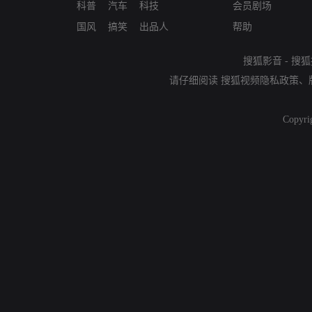
科普
汽车
科技
会员剧场
国风
搞笑
出品人
帮助
搜狐影音
-
搜狐
请仔细阅读
搜狐视频隐私政策
、
Copyri