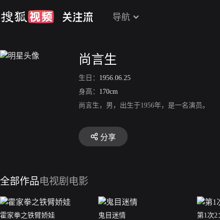
导航
尚言生
生日：
1956.06.25
身高：
170cm
尚言生，男，出生于1956年，是一名演员。
分享
全部作品
电视剧
电影
霍家拳之铁臂娇娃
鬼目迷情
第1次