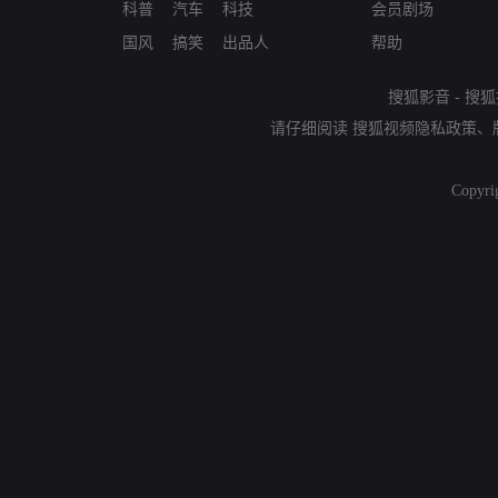
科普
汽车
科技
会员剧场
国风
搞笑
出品人
帮助
搜狐影音
-
搜狐
请仔细阅读
搜狐视频隐私政策
、
Copyri