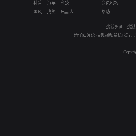
科普
汽车
科技
会员剧场
国风
搞笑
出品人
帮助
搜狐影音
-
搜狐
请仔细阅读
搜狐视频隐私政策
、
Copyri