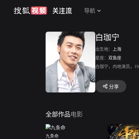
导航
白珈宁
出生地：
上海
星座：
双鱼座
白珈宁，内地演员，1
分享
全部作品
电影
九条命