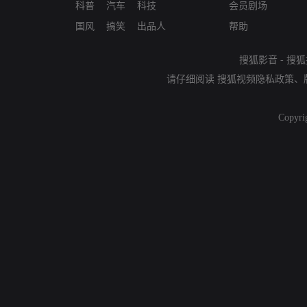
科普
汽车
科技
会员剧场
国风
搞笑
出品人
帮助
搜狐影音
-
搜狐
请仔细阅读
搜狐视频隐私政策
、
Copyri