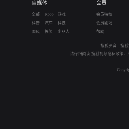
自媒体
会员
全部
Kpop
游戏
会员特权
科普
汽车
科技
会员剧场
国风
搞笑
出品人
帮助
搜狐影音
-
搜狐
请仔细阅读
搜狐视频隐私政策
、
Copyri