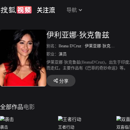
导航
伊利亚娜·狄克鲁兹
别名：
Ileana D'Cruz
/
伊莱亚娜·狄克鲁兹
职业：
演员
伊莱亚娜·狄克鲁兹(IleanaD'Cruz)
而走红。主要作品有《巴菲的奇妙命运》等。
分享
全部作品
电影
袭击
王者行动
双喜临