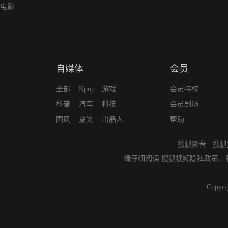
电影
自媒体
会员
全部
Kpop
游戏
会员特权
科普
汽车
科技
会员剧场
国风
搞笑
出品人
帮助
搜狐影音
-
搜狐
请仔细阅读
搜狐视频隐私政策
、
Copyri