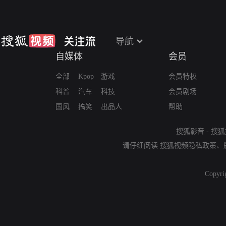
导航
自媒体
会员
全部
Kpop
游戏
会员特权
科普
汽车
科技
会员剧场
国风
搞笑
出品人
帮助
搜狐影音
-
搜狐
请仔细阅读
搜狐视频隐私政策
、
Copyri