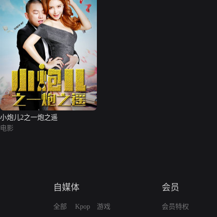
小炮儿2之一炮之遥
电影
自媒体
会员
全部
Kpop
游戏
会员特权