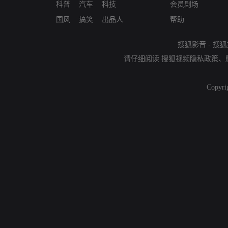
科普
汽车
科技
会员剧场
国风
搞笑
出品人
帮助
搜狐影音
-
搜狐
请仔细阅读
搜狐视频隐私政策
、
Copyri