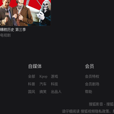
糟糕历史 第三季
电视剧
自媒体
会员
全部
Kpop
游戏
会员特权
科普
汽车
科技
会员剧场
国风
搞笑
出品人
帮助
搜狐影音
-
搜狐
请仔细阅读
搜狐视频隐私政策
、