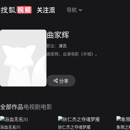
导航
曲家辉
职业：
演员
曲家辉，出演电影《半城》。
分享
全部作品
电视剧
电影
浴血无名川
狄仁杰之夺魂梦魇
象限之