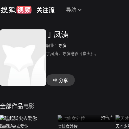
导航
丁凤涛
职业：
导演
丁凤涛，导演电影《拳头》。
分享
全部作品
电影
预告片
踮起脚尖去爱你
七仙女外传
天才少