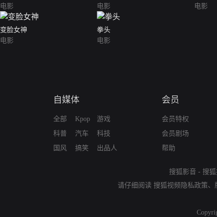
电影
电影
电影
变脸女神
拳头
电影
电影
自媒体
会员
全部
Kpop
游戏
会员特权
科普
汽车
科技
会员剧场
国风
搞笑
出品人
帮助
搜狐影音
-
搜狐
请仔细阅读
搜狐视频隐私政策
、
Copyri