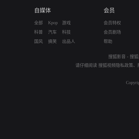
自媒体
会员
全部
Kpop
游戏
会员特权
科普
汽车
科技
会员剧场
国风
搞笑
出品人
帮助
搜狐影音
-
搜狐
请仔细阅读
搜狐视频隐私政策
、
Copyri