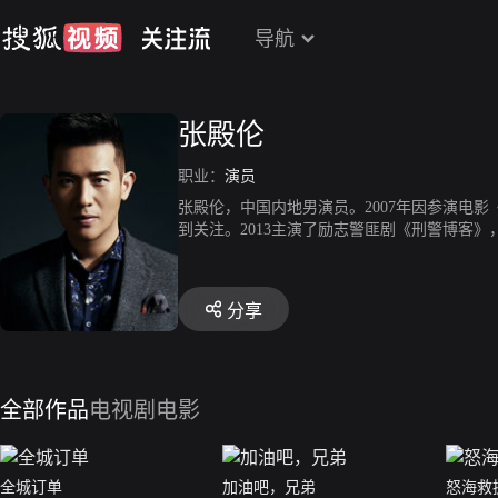
导航
张殿伦
职业：
演员
张殿伦，中国内地男演员。2007年因参演电影
到关注。2013主演了励志警匪剧《刑警博客》
伦出演田羽生执导的喜剧爱情片《前任攻略2》
分享
全部作品
电视剧
电影
全城订单
加油吧，兄弟
怒海救