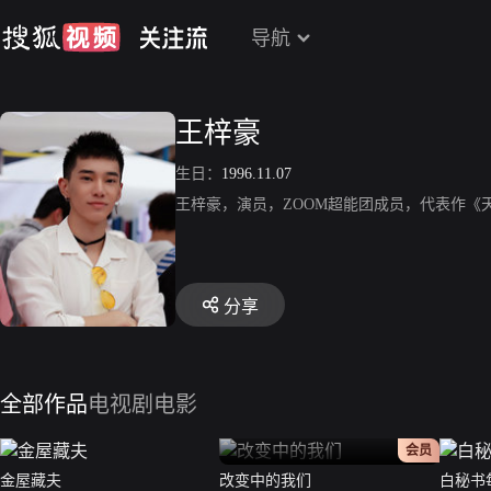
导航
王梓豪
生日：
1996.11.07
王梓豪，演员，ZOOM超能团成员，代表作《
分享
全部作品
电视剧
电影
正片
会员
金屋藏夫
改变中的我们
白秘书