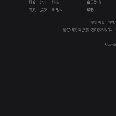
科普
汽车
科技
会员剧场
国风
搞笑
出品人
帮助
搜狐影音
-
搜狐
请仔细阅读
搜狐视频隐私政策
、
Copyri