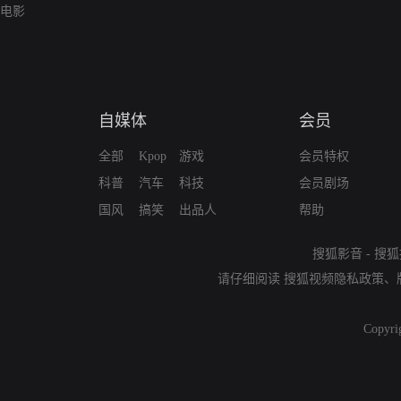
电影
自媒体
会员
全部
Kpop
游戏
会员特权
科普
汽车
科技
会员剧场
国风
搞笑
出品人
帮助
搜狐影音
-
搜狐
请仔细阅读
搜狐视频隐私政策
、
Copyri