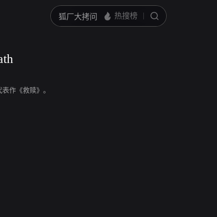
ath
编剧，代表作《救赎》。