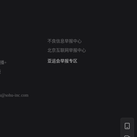
网络暴力有害信息举报
不良信息举报中心
12318 文化市场举报
北京互联网举报中心
算法推荐专项举报
亚运会举报专区
播+
涉历史虚无举报
版
网络谣言信息专项
涉政举报入口
涉未成年人举报
hu@sohu-inc.com
清朗自媒体乱象举报
涉民族宗教有害信息举报
清朗·生活服务类内容举报
清朗春节网络环境整治
涉企举报专区