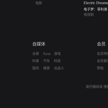
电影
电子梦：菲利普
一季（Philip K. Di
电视剧
Dreams Season1
自媒体
会员
全部
Kpop
游戏
会员特
科普
汽车
科技
会员剧
国风
搞笑
出品人
帮助
请仔细阅读
搜