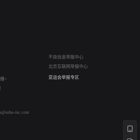
网络暴力有害信息举报
不良信息举报中心
12318 文化市场举报
北京互联网举报中心
算法推荐专项举报
亚运会举报专区
播+
涉历史虚无举报
版
网络谣言信息专项
涉政举报入口
涉未成年人举报
hu@sohu-inc.com
清朗自媒体乱象举报
涉民族宗教有害信息举报
清朗·生活服务类内容举报