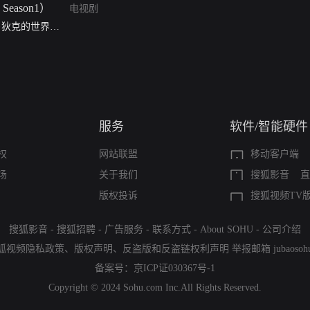
电视剧
·狄克的世界第
ck's Electric
）
服务
软件/智能硬件
权
网站联盟
移动客户端
场
关于我们
搜狐影音
直
版权投诉
搜狐视频TV
搜狐影音
-
搜狐招聘
-
广告服务
-
联系方式
-
About SOHU
-
公司介绍
狐视频隐私政策
、
版权声明
、
反盗版和反盗链权利声明
举报邮箱
jubaoso
备案号：
京ICP证030367号-1
Copyright © 2024 Sohu.com Inc.All Rights Reserved.