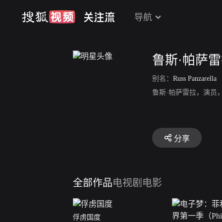
导航
鲁斯·帕萨
别名：
Russ Panzarella
鲁斯·帕萨雷拉，演员
分享
全部作品
电视剧
电影
俘虏国度