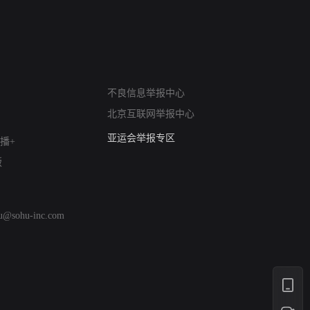
网络暴力有害信息举报
不良信息举报中心
12318 文化市场举报
北京互联网举报中心
算法推荐专项举报
亚运会举报专区
播+
涉历史虚无举报
版
网络谣言信息专项
涉政举报入口
涉未成年人举报
hu@sohu-inc.com
清朗自媒体乱象举报
涉民族宗教有害信息举报
清朗·生活服务类内容举报
清朗春节网络环境整治
涉企举报专区