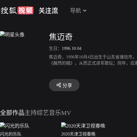
导航
焦迈奇
生日：
1996.10.04
焦迈奇，1996年10月4日出生于山东省潍坊
《赧然的贼》，从而正式进军歌坛；同年，应邀
曲；同年，参加芒果TV选秀娱乐节目《快乐
分享
全部作品
主持综艺
音乐MV
闪光的乐队
2020天津卫视春晚