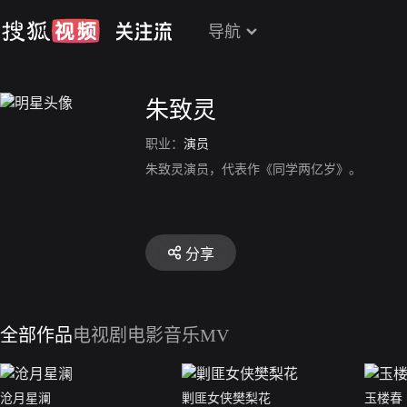
导航
朱致灵
职业：
演员
朱致灵演员，代表作《同学两亿岁》。
分享
全部作品
电视剧
电影
音乐MV
沧月星澜
剿匪女侠樊梨花
玉楼春