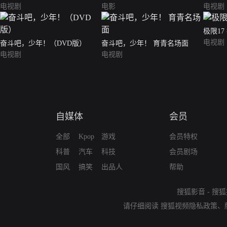
电视剧
电影
电视剧
极限17
电视剧
奋斗吧，少年！（DVD版）
奋斗吧，少年！ 育青名场面
电视剧
电视剧
自媒体
会员
全部
Kpop
游戏
会员特权
科普
汽车
科技
会员剧场
国风
搞笑
出品人
帮助
搜狐影音
-
搜狐
请仔细阅读
搜狐视频隐私政策
、