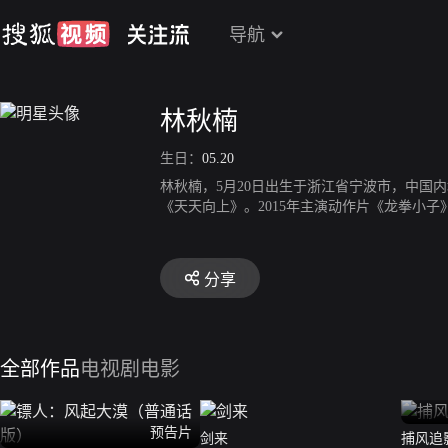
导航
林秋楠
生日：
05.20
林秋楠，5月20日出生于浙江省宁波市，中国
《天天向上》。2015年主演动作片《龙拳小子》
分享
全部作品
电视剧
电影
预告片
剑来
捕风追