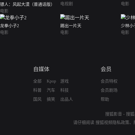
电视剧
电影
镖人：风起大漠（普通话版）
电影
龙拳小子2
踢出一片天
少林小
电影
电影
电影
自媒体
会员
全部
Kpop
游戏
会员特权
科普
汽车
科技
会员剧场
国风
搞笑
出品人
帮助
搜狐影音
-
搜狐
请仔细阅读
搜狐视频隐私政策
、