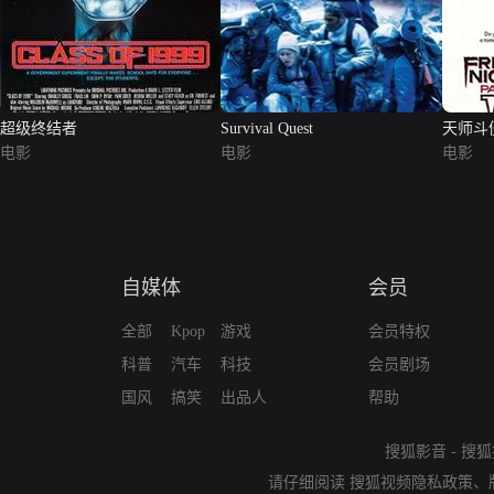
超级终结者
Survival Quest
天师斗
电影
电影
电影
自媒体
会员
全部
Kpop
游戏
会员特权
科普
汽车
科技
会员剧场
国风
搞笑
出品人
帮助
搜狐影音
-
搜狐
请仔细阅读
搜狐视频隐私政策
、