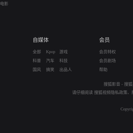
电影
自媒体
会员
全部
Kpop
游戏
会员特权
科普
汽车
科技
会员剧场
国风
搞笑
出品人
帮助
搜狐影音
-
搜狐
请仔细阅读
搜狐视频隐私政策
、
Copyri