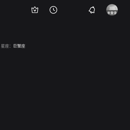
星座：
巨蟹座