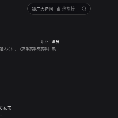
职业：
演员
活人符》、《高手高手高高手》等。
玉