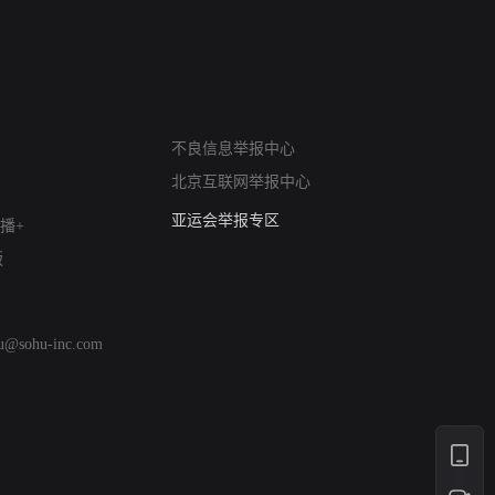
网络暴力有害信息举报
不良信息举报中心
12318 文化市场举报
北京互联网举报中心
算法推荐专项举报
亚运会举报专区
播+
涉历史虚无举报
版
网络谣言信息专项
涉政举报入口
涉未成年人举报
hu@sohu-inc.com
清朗自媒体乱象举报
涉民族宗教有害信息举报
清朗·生活服务类内容举报
清朗春节网络环境整治
涉企举报专区