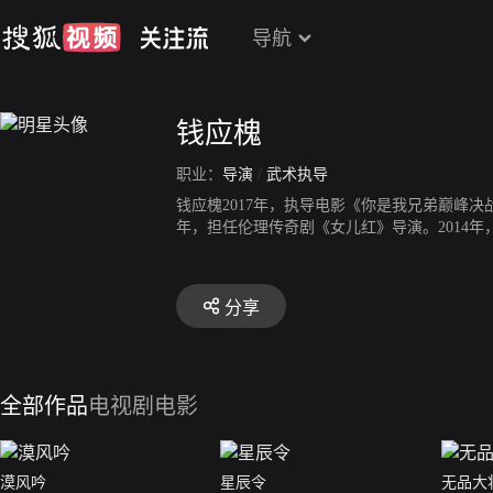
导航
钱应槐
职业：
导演
/
武术执导
钱应槐2017年，执导电影《你是我兄弟巅峰决
年，担任伦理传奇剧《女儿红》导演。2014
分享
全部作品
电视剧
电影
漠风吟
星辰令
无品大