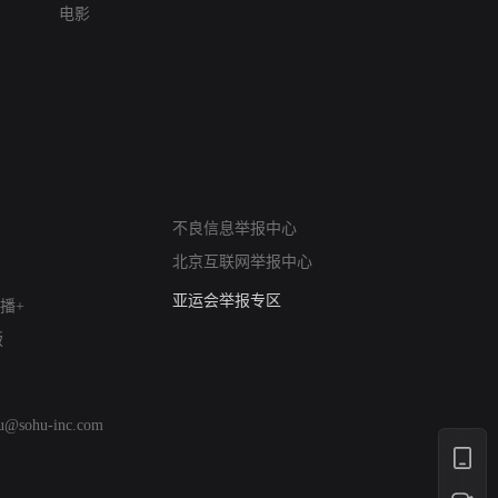
电影
网络暴力有害信息举报
不良信息举报中心
12318 文化市场举报
北京互联网举报中心
算法推荐专项举报
亚运会举报专区
播+
涉历史虚无举报
版
网络谣言信息专项
涉政举报入口
涉未成年人举报
hu@sohu-inc.com
清朗自媒体乱象举报
涉民族宗教有害信息举报