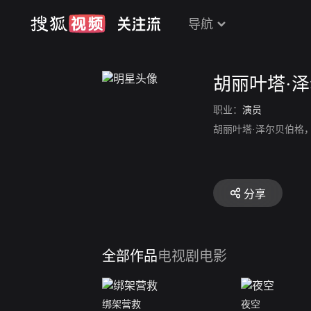
导航
胡丽叶塔·
职业：
演员
胡丽叶塔·泽尔贝伯格
分享
全部作品
电视剧
电影
绑架营救
夜空