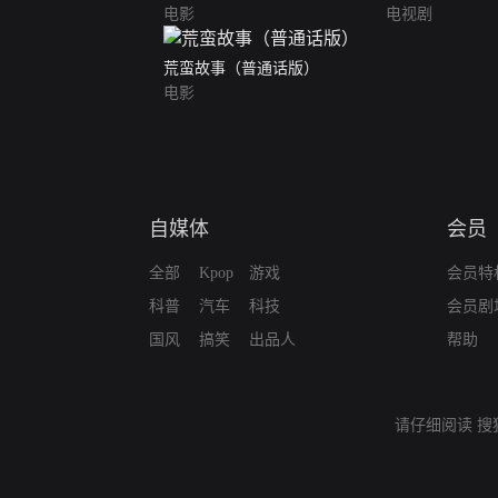
电影
电视剧
荒蛮故事（普通话版）
电影
自媒体
会员
全部
Kpop
游戏
会员特
科普
汽车
科技
会员剧
国风
搞笑
出品人
帮助
请仔细阅读
搜