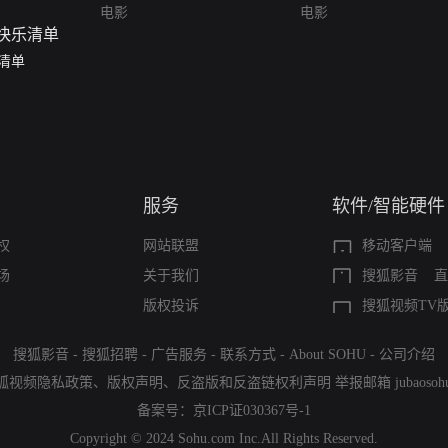
电影
电影
清单
服务
软件/智能硬件
权
网站联盟
移动客户端
场
关于我们
搜狐影音
直
版权投诉
搜狐视频TV
搜狐影音
-
搜狐招聘
-
广告服务
-
联系方式
-
About SOHU
-
公司介绍
狐视频隐私政策
、
版权声明
、
反盗版和反盗链权利声明
举报邮箱
jubaoso
备案号：
京ICP证030367号-1
Copyright © 2024 Sohu.com Inc.All Rights Reserved.