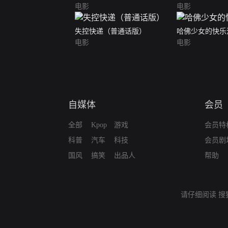
电影
电影
失控快递（普通话版）
哈佛少女的快乐
电影
电影
自媒体
会员
全部
Kpop
游戏
会员特
科普
汽车
科技
会员剧
国风
搞笑
出品人
帮助
请仔细阅读
搜