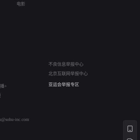
电影
网络暴力有害信息举报
不良信息举报中心
12318 文化市场举报
北京互联网举报中心
算法推荐专项举报
亚运会举报专区
播+
涉历史虚无举报
版
网络谣言信息专项
涉政举报入口
涉未成年人举报
hu@sohu-inc.com
清朗自媒体乱象举报
涉民族宗教有害信息举报