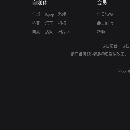
自媒体
会员
全部
Kpop
游戏
会员特权
科普
汽车
科技
会员剧场
国风
搞笑
出品人
帮助
搜狐影音
-
搜狐
请仔细阅读
搜狐视频隐私政策
、
Copyri