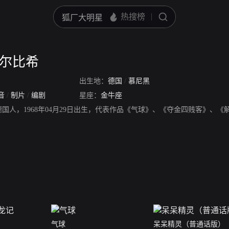
赫尔比希
出生地：
德国
/
慕尼黑
音
/
制片
/
编剧
星座：
金牛座
国人，1968年04月29日出生，代表作品《气球》、《夺金四贱客》、
气球
呆呆精灵（普通话版）