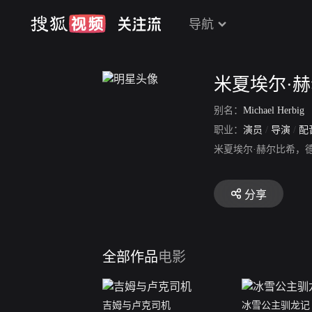
导航
米夏埃尔·
别名：
Michael Herbig
职业：
演员
/
导演
/
配
米夏埃尔·赫尔比希，德
分享
全部作品
电影
吉姆与卢克司机
冰雪公主驯龙记