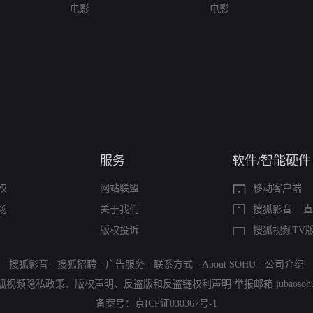
电影
电影
服务
软件/智能硬件
权
网站联盟
移动客户端
场
关于我们
搜狐影音
直
版权投诉
搜狐视频TV
搜狐影音
-
搜狐招聘
-
广告服务
-
联系方式
-
About SOHU
-
公司介绍
狐视频隐私政策
、
版权声明
、
反盗版和反盗链权利声明
举报邮箱
jubaoso
备案号：
京ICP证030367号-1