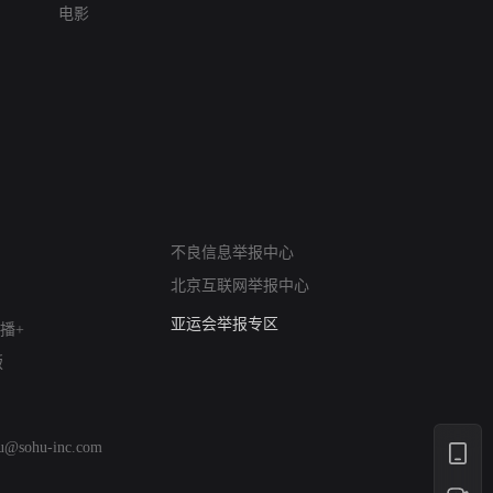
电影
网络暴力有害信息举报
不良信息举报中心
12318 文化市场举报
北京互联网举报中心
算法推荐专项举报
亚运会举报专区
播+
涉历史虚无举报
版
网络谣言信息专项
涉政举报入口
涉未成年人举报
hu@sohu-inc.com
清朗自媒体乱象举报