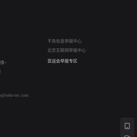
网络暴力有害信息举报
不良信息举报中心
12318 文化市场举报
北京互联网举报中心
算法推荐专项举报
亚运会举报专区
播+
涉历史虚无举报
版
网络谣言信息专项
涉政举报入口
涉未成年人举报
hu@sohu-inc.com
清朗自媒体乱象举报
涉民族宗教有害信息举报
清朗·生活服务类内容举报
清朗春节网络环境整治
涉企举报专区