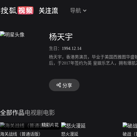
导航
杨天宇
生日：
1994.12.14
杨天宇，香港男演员，毕业于美国西雅图华盛
后，于2017年签约为英 皇娱乐艺人，拥有爆
集作品《PTU机动部队》便已伙拍林峰、 方中信
分享
全部作品
电视剧
电影
精彩片花
海关战线（普通话版）
怒火漫延
破战（