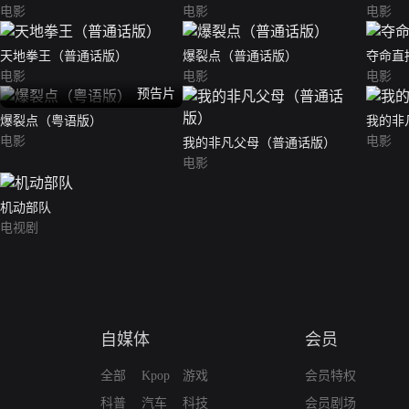
电影
电影
电影
天地拳王（普通话版）
爆裂点（普通话版）
夺命直
电影
电影
电影
预告片
爆裂点（粤语版）
我的非
电影
电影
我的非凡父母（普通话版）
电影
机动部队
电视剧
自媒体
会员
全部
Kpop
游戏
会员特权
科普
汽车
科技
会员剧场