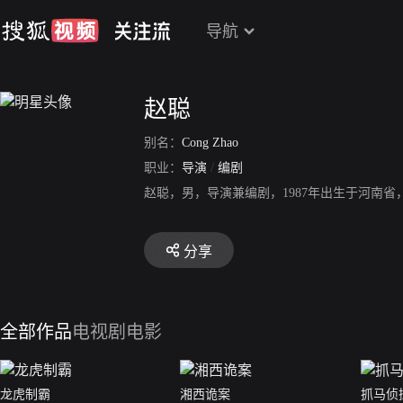
导航
赵聪
别名：
Cong Zhao
职业：
导演
/
编剧
赵聪，男，导演兼编剧，1987年出生于河南
分享
全部作品
电视剧
电影
龙虎制霸
湘西诡案
抓马侦