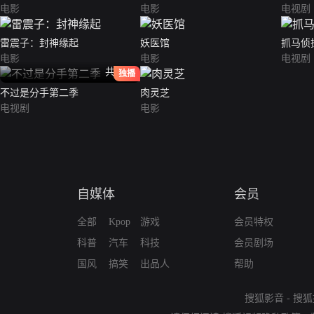
电影
电影
电视剧
雷震子：封神缘起
妖医馆
抓马侦
电影
电影
电视剧
共13全
独播
不过是分手第二季
肉灵芝
电视剧
电影
自媒体
会员
全部
Kpop
游戏
会员特权
科普
汽车
科技
会员剧场
国风
搞笑
出品人
帮助
搜狐影音
-
搜狐