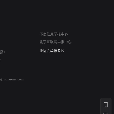
网络暴力有害信息举报
不良信息举报中心
12318 文化市场举报
北京互联网举报中心
算法推荐专项举报
亚运会举报专区
播+
涉历史虚无举报
版
网络谣言信息专项
涉政举报入口
涉未成年人举报
hu@sohu-inc.com
清朗自媒体乱象举报
涉民族宗教有害信息举报
清朗·生活服务类内容举报
清朗春节网络环境整治
涉企举报专区