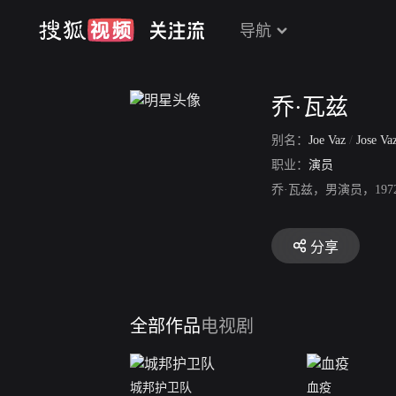
导航
乔·瓦兹
别名：
Joe Vaz
/
Jose Va
职业：
演员
乔·瓦兹，男演员，19
分享
全部作品
电视剧
城邦护卫队
血疫