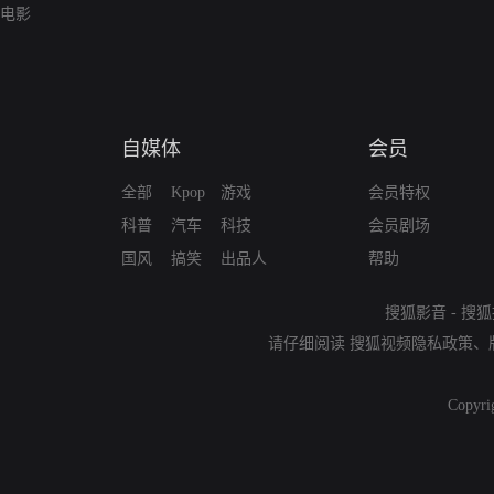
电影
自媒体
会员
全部
Kpop
游戏
会员特权
科普
汽车
科技
会员剧场
国风
搞笑
出品人
帮助
搜狐影音
-
搜狐
请仔细阅读
搜狐视频隐私政策
、
Copyri