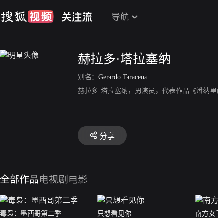
导航
赫拉多·塔拉塞纳
别名：
Gerardo Taracena
赫拉多·塔拉塞纳，男演员，代表作品《潘纳里
分享
全部作品
电视剧
电影
毒枭：墨西哥第二季
只想看见你
南方女