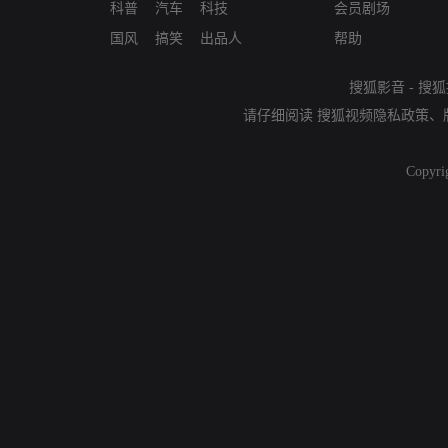
科普
汽车
科技
会员剧场
国风
搞笑
出品人
帮助
搜狐影音
-
搜狐
请仔细阅读
搜狐视频隐私政策
、
Copyri