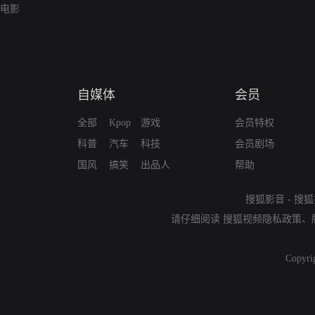
电影
自媒体
会员
全部
Kpop
游戏
会员特权
科普
汽车
科技
会员剧场
国风
搞笑
出品人
帮助
搜狐影音
-
搜狐
请仔细阅读
搜狐视频隐私政策
、
Copyri