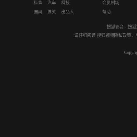
科普
汽车
科技
会员剧场
国风
搞笑
出品人
帮助
搜狐影音
-
搜狐
请仔细阅读
搜狐视频隐私政策
、
Copyri