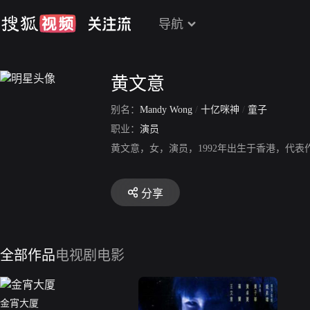
导航
黄文意
别名：
Mandy Wong
/
十亿咪神
/
童子
职业：
演员
黄文意，女，演员，1992年出生于香港，代
分享
全部作品
电视剧
电影
金宵大厦