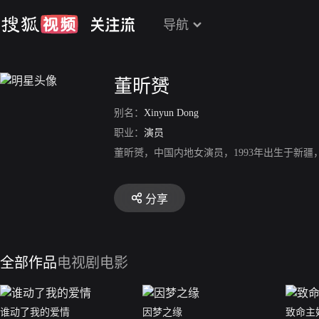
导航
董昕赟
别名：
Xinyun Dong
职业：
演员
董昕赟，中国内地女演员，1993年出生于新
分享
全部作品
电视剧
电影
谁动了我的爱情
因梦之缘
致命主