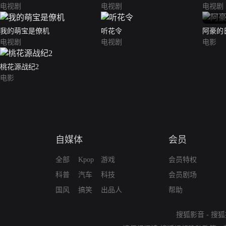
电视剧
电视剧
电视剧
我的萌宝是僚机
听花令
阿豪的
电视剧
电视剧
电影
桃花源战纪2
电影
自媒体
会员
全部
Kpop
游戏
会员特权
科普
汽车
科技
会员剧场
国风
搞笑
出品人
帮助
搜狐影音
-
搜狐