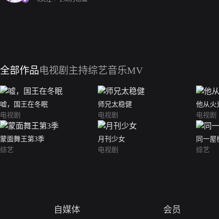
全部作品
电视剧
主持综艺
音乐MV
嘘，国王在冬眠
师兄太稳健
他从火
电视剧
电视剧
电视剧
蒙面舞王第3季
月刊少女
同一屋
综艺
电视剧
综艺
自媒体
会员